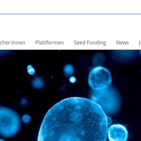
ission
cher:innen
Plattformen
Seed Funding
News