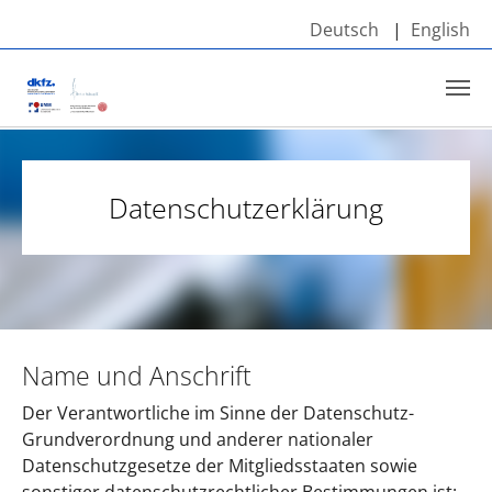
Deutsch
English
Skip to main content
You are here:
DKFZ-Hector Krebsinstitut
Datenschutz
Datenschutzerklärung
Name und Anschrift
Der Verantwortliche im Sinne der Datenschutz-
Grundverordnung und anderer nationaler
Datenschutzgesetze der Mitgliedsstaaten sowie