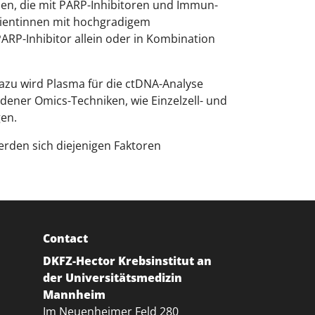
ehen, die mit PARP-Inhibitoren und Immun-
ientinnen mit hochgradigem
 PARP-Inhibitor allein oder in Kombination
zu wird Plasma für die ctDNA-Analyse
dener Omics-Techniken, wie Einzelzell- und
gen.
erden sich diejenigen Faktoren
Contact
DKFZ-Hector Krebsinstitut an
der Universitätsmedizin
Mannheim
Im Neuenheimer Feld 280