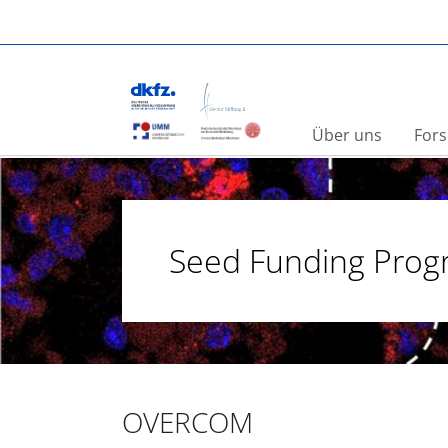
Skip to main content
You are here:
DKFZ-Hector Krebsinstitut
Seed Funding
Über uns
Fors
Seed Funding Pro
OVERCOM