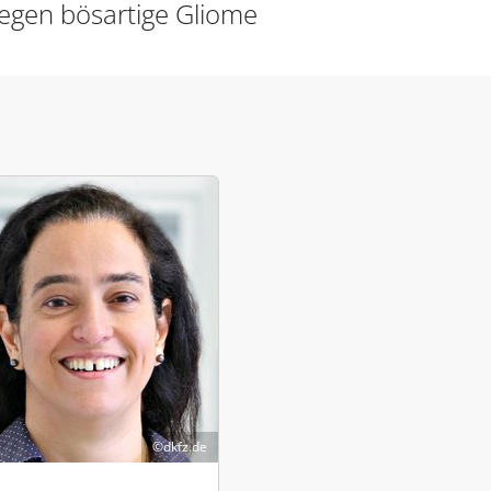
egen bösartige Gliome
dkfz.de