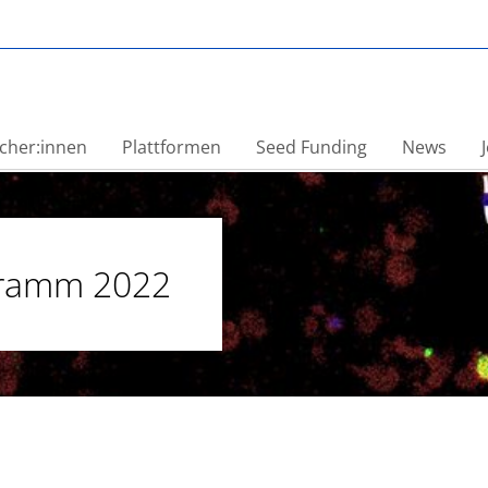
ENIGMA
cher:innen
Plattformen
Seed Funding
News
gramm 2022