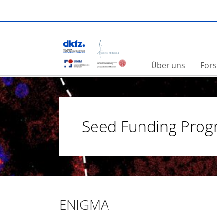
Skip to main content
You are here:
DKFZ-Hector Krebsinstitut
Seed Funding
Über uns
Fors
Seed Funding Pro
ENIGMA